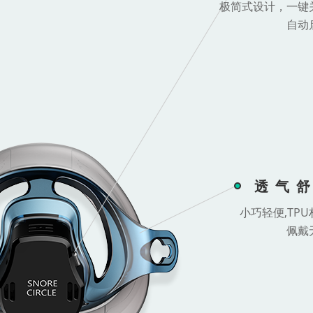
极简式设计，一键
自动
透气
小巧轻便,TPU
佩戴